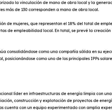
priorizado la vinculación de mano de obra local y la gene
les más de 130 corresponden a mano de obra local.
ción de mujeres, que representan el 18% del total de empl
metas de empleabilidad local. En total, se prevé la creaci
úa consolidándose como una compañía sólida en su ejecuci
, posicionándose como uno de los principales IPPs solar
ional líder en infraestructuras de energía limpia con un
nciación, construcción y explotación de proyectos de ener
las cuenta con un equipo experimentado con amplia exper