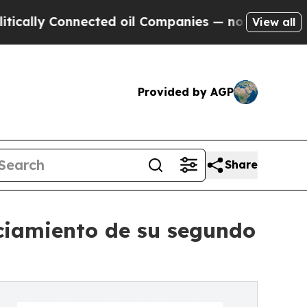
ly Connected oil Companies — not Taxpayers — th
View all
Provided by AGP
Share
nciamiento de su segundo