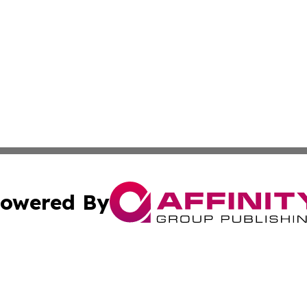
owered By
ubmit Press Release
Terms & Conditions
Copyright/DMCA
 Inc. dba Affinity Group Publishing & Chile Industry Time